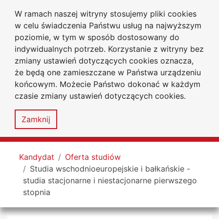
W ramach naszej witryny stosujemy pliki cookies
Uniwersytet
Przejdź do głównego menu
Przejdź do treści
Przejdź do wyszukiwarki
Przejdź do mapy serwisu
w celu świadczenia Państwu usług na najwyższym
Jana Długosza
w Częstochowie
poziomie, w tym w sposób dostosowany do
Wydział Nauk Społecznych
indywidualnych potrzeb. Korzystanie z witryny bez
zmiany ustawień dotyczących cookies oznacza,
że będą one zamieszczane w Państwa urządzeniu
końcowym. Możecie Państwo dokonać w każdym
czasie zmiany ustawień dotyczących cookies.
Deklaracja
Mapa
dostępności
serwisu
Zamknij
MENU
Tutaj jesteś
Kandydat
Oferta studiów
Studia wschodnioeuropejskie i bałkańskie -
studia stacjonarne i niestacjonarne pierwszego
stopnia