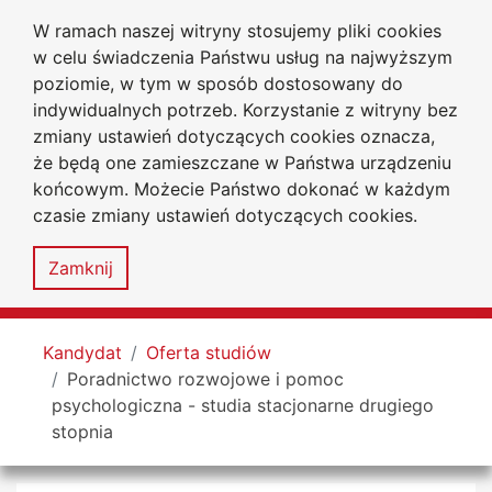
W ramach naszej witryny stosujemy pliki cookies
Uniwersytet
Przejdź do głównego menu
Przejdź do treści
Przejdź do wyszukiwarki
Przejdź do mapy serwisu
w celu świadczenia Państwu usług na najwyższym
Jana Długosza
w Częstochowie
poziomie, w tym w sposób dostosowany do
Wydział Nauk Społecznych
indywidualnych potrzeb. Korzystanie z witryny bez
zmiany ustawień dotyczących cookies oznacza,
że będą one zamieszczane w Państwa urządzeniu
końcowym. Możecie Państwo dokonać w każdym
czasie zmiany ustawień dotyczących cookies.
Deklaracja
Mapa
dostępności
serwisu
Zamknij
MENU
Tutaj jesteś
Kandydat
Oferta studiów
Poradnictwo rozwojowe i pomoc
psychologiczna - studia stacjonarne drugiego
stopnia