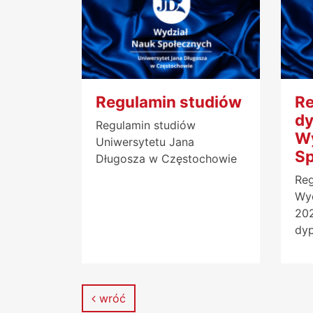
Regulamin studiów
Re
d
Regulamin studiów
Wy
Uniwersytetu Jana
Sp
Długosza w Częstochowie
Re
Wyd
20
dyp
wróć