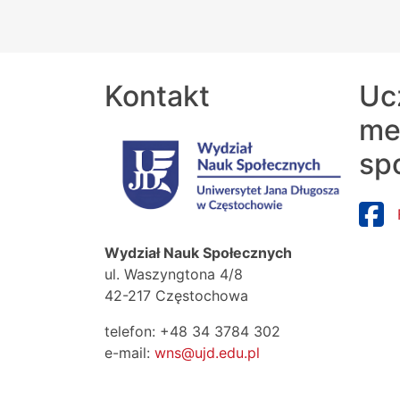
Kontakt
Uc
me
sp
Wydział Nauk Społecznych
ul. Waszyngtona 4/8
42-217 Częstochowa
telefon: +48 34 3784 302
e-mail:
wns@ujd.edu.pl