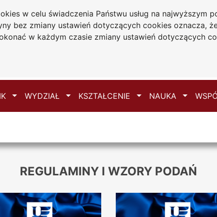
cookies w celu świadczenia Państwu usług na najwyższym
ydział Nauk
tryny bez zmiany ustawień dotyczących cookies oznacza, 
połecznych
konać w każdym czasie zmiany ustawień dotyczących co
Mapa serwisu
e
Przełącz
Przełącz
Przełącz
Przełącz
IK
WYDZIAŁ
KSZTAŁCENIE
NAUKA
WSPÓ
REGULAMINY I WZORY PODAŃ