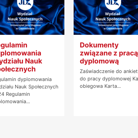
gulamin
Dokumenty
yplomowania
związane z pracą
działu Nauk
dyplomową
ołecznych
Zaświadczenie do ankiet
do pracy dyplomowej Ka
gulamin dyplomowania
obiegowa Karta...
ziału Nauk Społecznych
24 Regulamin
lomowania...