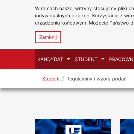
W ramach naszej witryny stosujemy pliki 
Uniwersytet
W
Przejdź do głównego menu
Przejdź do treści
Przejdź do wyszukiwarki
Przejdź do mapy serwisu
indywidualnych potrzeb. Korzystanie z wi
Jana
S
urządzeniu końcowym. Możecie Państwo do
Długosza
w
Częstochowi
Zamknij
Przełącz
Przełącz
KANDYDAT
STUDENT
PRACOWN
Tutaj jesteś
Student
Regulaminy i wzory podań