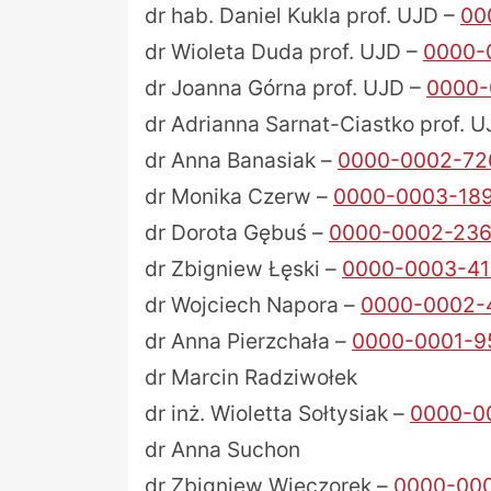
dr hab. Daniel Kukla prof. UJD –
00
dr Wioleta Duda prof. UJD –
0000-
dr Joanna Górna prof. UJD –
0000-
dr Adrianna Sarnat-Ciastko prof. 
dr Anna Banasiak –
0000-0002-72
dr Monika Czerw –
0000-0003-18
dr Dorota Gębuś –
0000-0002-236
dr Zbigniew Łęski –
0000-0003-4
dr Wojciech Napora –
0000-0002-
dr Anna Pierzchała –
0000-0001-9
dr Marcin Radziwołek
dr inż. Wioletta Sołtysiak –
0000-0
dr Anna Suchon
dr Zbigniew Wieczorek –
0000-000