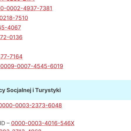
0-0002-4937-7381
0218-7510
65-4067
72-0136
77-7164
–
0009-0007-4545-6019
cy Socjalnej i Turystyki
0000-0003-2373-6048
UJD –
0000-0003-4016-546X