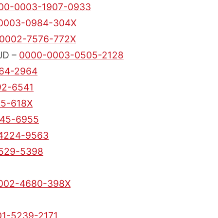
00-0003-1907-0933
0003-0984-304X
0002-7576-772X
UJD –
0000-0003-0505-2128
64-2964
92-6541
5-618X
145-6955
4224-9563
529-5398
002-4680-398X
1-5239-2171