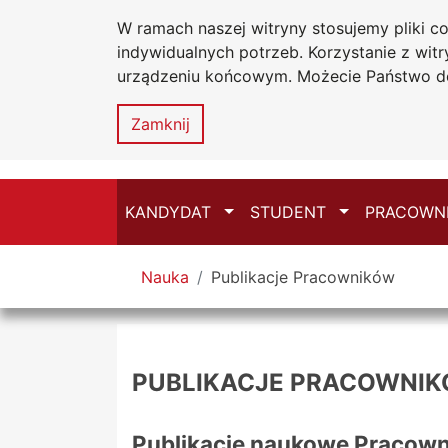
W ramach naszej witryny stosujemy pliki 
Przejdź do głównego menu
Przejdź do treści
Przejdź do wyszukiwarki
Przejdź do mapy serwisu
indywidualnych potrzeb. Korzystanie z wi
Uniwersytet
W
Jana
urządzeniu końcowym. Możecie Państwo do
S
Długosza
w
Zamknij
Częstochowi
Przełącz
Przełącz
KANDYDAT
STUDENT
PRACOWN
Tutaj jesteś
Nauka
Publikacje Pracowników
PUBLIKACJE PRACOWNI
Publikacje naukowe Pracow