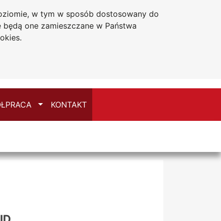
 poziomie, w tym w sposób dostosowany do
że będą one zamieszczane w Państwa
Deklaracja dostępności
okies.
Przełącz
ŁPRACA
KONTAKT
ID