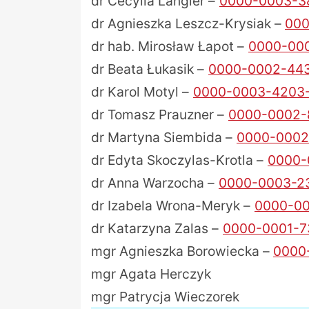
dr Cecylia Langier –
0000-0003-3
dr Agnieszka Leszcz-Krysiak –
000
dr hab. Mirosław Łapot –
0000-00
dr Beata Łukasik –
0000-0002-44
dr Karol Motyl –
0000-0003-4203
dr Tomasz Prauzner –
0000-0002-
dr Martyna Siembida –
0000-0002
dr Edyta Skoczylas-Krotla –
0000-
dr Anna Warzocha –
0000-0003-2
dr Izabela Wrona-Meryk –
0000-0
dr Katarzyna Zalas –
0000-0001-7
mgr Agnieszka Borowiecka –
0000
mgr Agata Herczyk
mgr Patrycja Wieczorek