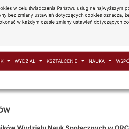
cookies w celu świadczenia Państwu usług na najwyższym
tryny bez zmiany ustawień dotyczących cookies oznacza, 
ydział Nauk
konać w każdym czasie zmiany ustawień dotyczących co
połecznych
Mapa serwisu
e
Przełącz
Przełącz
Przełącz
Przełącz
IK
WYDZIAŁ
KSZTAŁCENIE
NAUKA
WSPÓ
KÓW
ników Wydziału Nauk Społecznych w ORC