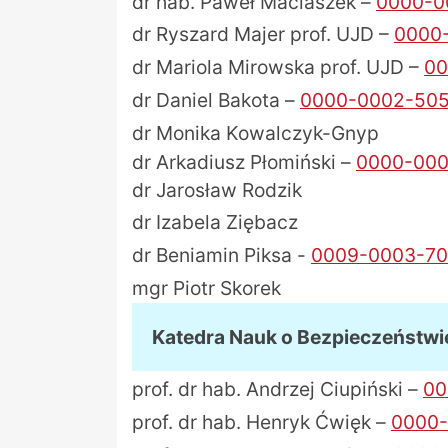
dr hab. Paweł Maciaszek –
0000-0
dr Ryszard Majer prof. UJD –
0000
dr Mariola Mirowska prof. UJD –
00
dr Daniel Bakota –
0000-0002-505
dr Monika Kowalczyk-Gnyp
dr Arkadiusz Płomiński –
0000-000
dr Jarosław Rodzik
dr Izabela Ziębacz
dr Beniamin Piksa -
0009-0003-70
mgr Piotr Skorek
Katedra Nauk o Bezpieczeństwi
prof. dr hab. Andrzej Ciupiński –
00
prof. dr hab. Henryk Ćwięk –
0000-