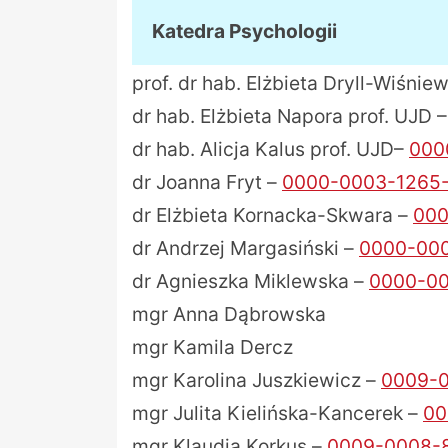
Katedra Psychologii
prof. dr hab. Elżbieta Dryll-Wiśnie
dr hab. Elżbieta Napora prof. UJD 
dr hab. Alicja Kalus prof. UJD–
000
dr Joanna Fryt –
0000-0003-1265
dr Elżbieta Kornacka-Skwara –
000
dr Andrzej Margasiński –
0000-00
dr Agnieszka Miklewska –
0000-0
mgr Anna Dąbrowska
mgr Kamila Dercz
mgr Karolina Juszkiewicz –
0009-
mgr Julita Kielińska-Kancerek –
00
mgr Klaudia Korkus –
0009-0008-