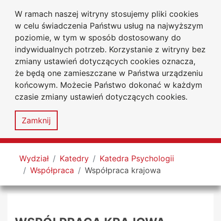
W ramach naszej witryny stosujemy pliki cookies
Uniwersytet
Przejdź do głównego menu
Przejdź do treści
Przejdź do wyszukiwarki
Przejdź do mapy serwisu
w celu świadczenia Państwu usług na najwyższym
Jana Długosza
w Częstochowie
poziomie, w tym w sposób dostosowany do
Wydział Nauk Społecznych
indywidualnych potrzeb. Korzystanie z witryny bez
zmiany ustawień dotyczących cookies oznacza,
że będą one zamieszczane w Państwa urządzeniu
końcowym. Możecie Państwo dokonać w każdym
czasie zmiany ustawień dotyczących cookies.
Deklaracja
Mapa
dostępności
serwisu
Zamknij
MENU
Tutaj jesteś
Wydział
Katedry
Katedra Psychologii
Współpraca
Współpraca krajowa