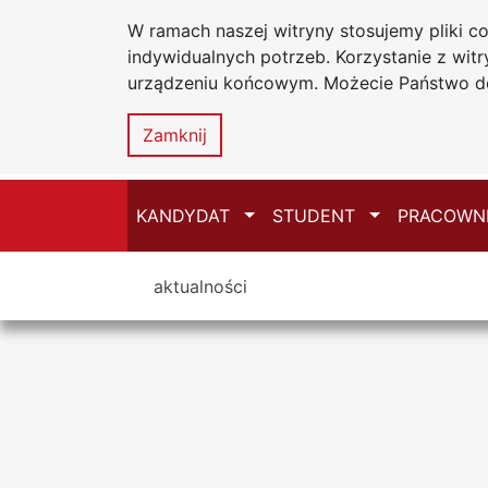
W ramach naszej witryny stosujemy pliki 
Uniwersytet
W
Przejdź do głównego menu
Przejdź do treści
Przejdź do wyszukiwarki
Przejdź do mapy serwisu
indywidualnych potrzeb. Korzystanie z wi
Jana
S
urządzeniu końcowym. Możecie Państwo do
Długosza
w
Częstochowi
Zamknij
Przełącz
Przełącz
KANDYDAT
STUDENT
PRACOWN
Tutaj jesteś
aktualności