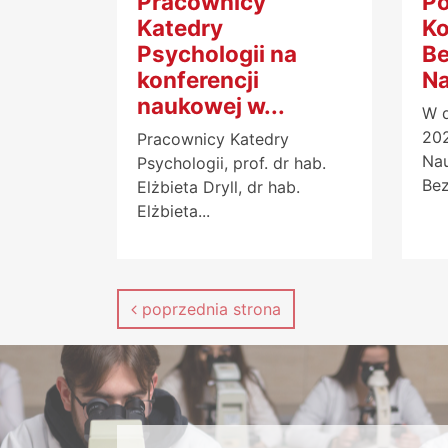
Pracownicy
Po
Katedry
Ko
Psychologii na
Be
konferencji
Na
naukowej w...
W d
202
Pracownicy Katedry
Na
Psychologii, prof. dr hab.
Bez
Elżbieta Dryll, dr hab.
Elżbieta...
poprzednia strona
PRZECZYTAJ KONIECZNIE