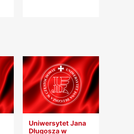
Uniwersytet Jana
Długosza w