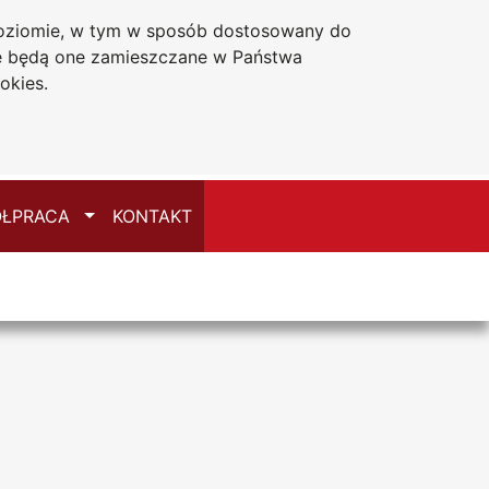
 poziomie, w tym w sposób dostosowany do
Deklaracja dostępności
że będą one zamieszczane w Państwa
okies.
Przełącz
ŁPRACA
KONTAKT