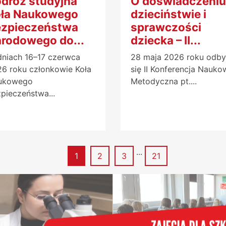
dróż studyjna
O doświadczeniu
ła Naukowego
dzieciństwie i
zpieczeństwa
sprawczości
rodowego do...
dziecka – II...
niach 16–17 czerwca
28 maja 2026 roku odby
6 roku członkowie Koła
się II Konferencja Nauko
ukowego
Metodyczna pt....
pieczeństwa...
...
Strona
Strona
Strona
Strona
1
2
3
21