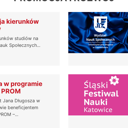
ja kierunków
w
runków studiów na
auk Społecznych...
a w programie
- PROM
t Jana Długosza w
ie beneficjentem
ROM –...