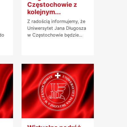
Częstochowie z
kolejnym...
Z radością informujemy, że
Uniwersytet Jana Długosza
do
w Częstochowie będzie...