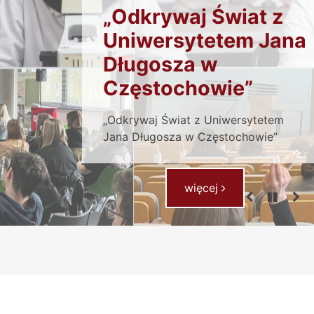
Powitanie
Witamy na stronie Wydziału Nauk
Społecznych Uniwersytetu Jana
Długosza w Częstochowie
- Powitanie
więcej