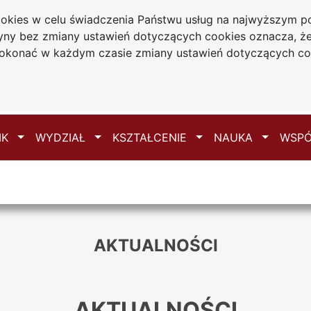
cookies w celu świadczenia Państwu usług na najwyższym
ydział Nauk
tryny bez zmiany ustawień dotyczących cookies oznacza, 
połecznych
konać w każdym czasie zmiany ustawień dotyczących co
Mapa serwisu
e
Przełącz
Przełącz
Przełącz
Przełącz
IK
WYDZIAŁ
KSZTAŁCENIE
NAUKA
WSPÓ
AKTUALNOŚCI
AKTUALNOŚCI