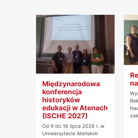
Re
n
Międzynarodowa
konferencja
Wyd
historyków
Rek
edukacji w Atenach
Na
(ISCHE 2027)
zak
Od 9 do 18 lipca 2026 r. w
Uniwersytecie Ateńskim