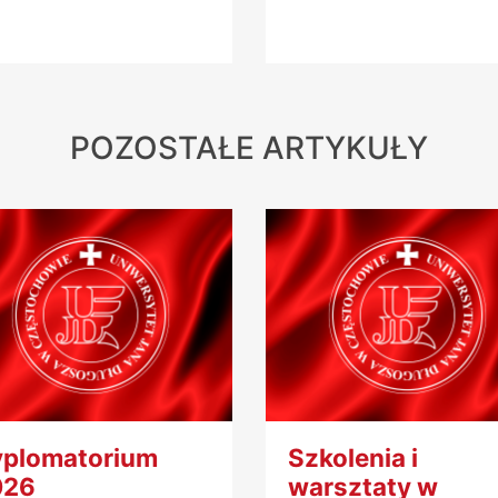
POZOSTAŁE ARTYKUŁY
plomatorium
Szkolenia i
026
warsztaty w