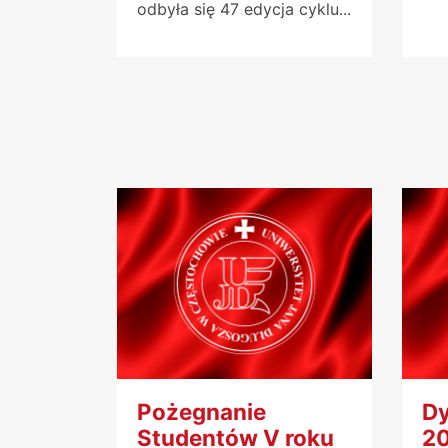
odbyła się 47 edycja cyklu...
Pożegnanie
Dy
Studentów V roku
2