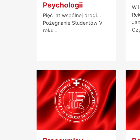
Psychologii
W i
Rek
Pięć lat wspólnej drogi…
Jan
Pożegnanie Studentów V
Czę
roku...