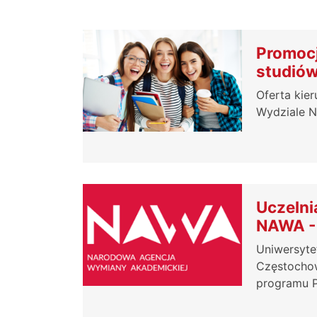
Promoc
studió
Oferta kie
Wydziale N
Uczelni
NAWA 
Uniwersyte
Częstochow
programu P