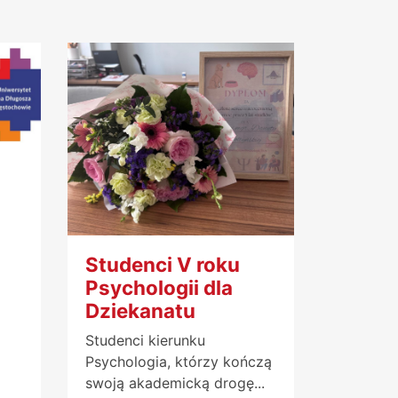
Studenci V roku
Psychologii dla
Dziekanatu
Studenci kierunku
Psychologia, którzy kończą
swoją akademicką drogę...