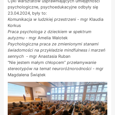
Cykl warsztatów usprawniających umiejętności
psychologiczne, psychoedukacyjne odbyły się
23.04.2024, były to:
Komunikacja w ludzkiej przestrzeni
- mgr Klaudia
Korkus
Praca psychologa z dzieckiem w spektrum
autyzmu
- mgr Amelia Walotek
Psychologiczna praca ze zmienionymi stanami
świadomości na przykładzie mindfulness i marzeń
sennych
- mgr Anastasia Ruban
"Nie jestem małym chłopcem”
przełamywanie
stereotypów na temat neuroróżnorodności
- mgr
Magdalena Świątek