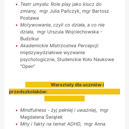
Teatr umysłu: Role play jako klucz do
zmiany,
mgr Julia Pańczyk, mgr Bartosz
Postawa
Motywowanie, czyli co działa, a co nie
działa,
mgr Urszula Wojciechowska -
Budzikur
Akademickie Mistrzostwa Percepcji
:
międzywydziałowe wyzwanie
psychologiczne, Studenckie Koło Naukowe
"Open"
Warsztaty dla uczniów i
przedszkolaków:
Mindfulness - żyj pełniej i uważniej
, mgr
Magdalena Świątek
Mity i fakty na temat ADHD,
mgr Anna