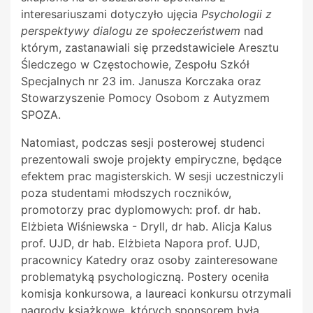
interesariuszami dotyczyło ujęcia
Psychologii z
perspektywy dialogu ze społeczeństwem
nad
którym, zastanawiali się przedstawiciele Aresztu
Śledczego w Częstochowie, Zespołu Szkół
Specjalnych nr 23 im. Janusza Korczaka oraz
Stowarzyszenie Pomocy Osobom z Autyzmem
SPOZA.
Natomiast, podczas sesji posterowej studenci
prezentowali swoje projekty empiryczne, będące
efektem prac magisterskich. W sesji uczestniczyli
poza studentami młodszych roczników,
promotorzy prac dyplomowych: prof. dr hab.
Elżbieta Wiśniewska - Dryll, dr hab. Alicja Kalus
prof. UJD, dr hab. Elżbieta Napora prof. UJD,
pracownicy Katedry oraz osoby zainteresowane
problematyką psychologiczną. Postery oceniła
komisja konkursowa, a laureaci konkursu otrzymali
nagrody książkowe, których sponsorem była