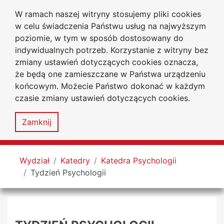
W ramach naszej witryny stosujemy pliki cookies
Uniwersytet
Przejdź do głównego menu
Przejdź do treści
Przejdź do wyszukiwarki
Przejdź do mapy serwisu
w celu świadczenia Państwu usług na najwyższym
Jana Długosza
w Częstochowie
poziomie, w tym w sposób dostosowany do
Wydział Nauk Społecznych
indywidualnych potrzeb. Korzystanie z witryny bez
zmiany ustawień dotyczących cookies oznacza,
że będą one zamieszczane w Państwa urządzeniu
końcowym. Możecie Państwo dokonać w każdym
czasie zmiany ustawień dotyczących cookies.
Deklaracja
Mapa
dostępności
serwisu
Zamknij
MENU
Tutaj jesteś
Wydział
Katedry
Katedra Psychologii
Tydzień Psychologii