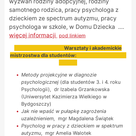
wyzwań rodziny adopcyjnej, rodziny
samotnego rodzica, pracy psychologa z
dzieckiem ze spectrum autyzmu, pracy
psychologa w szkole, w Domu Dziecka ....
więcej informacji
pod linkiem
W
arsztaty i akademickie
mistrzostwa dla studentów:
Metody projekcyjne w diagnozie
psychologicznej
(dla studentów 3. i 4. roku
Psychologii), dr Izabela Grzankowska
(Uniwersytet Kazimierza Wielkiego w
Bydgoszczy)
Jak nie wpaść w pułapkę zagrożenia
uzależnieniem,
mgr Magdalena Świątek
Psycholog w pracy z dzieckiem w spektrum
autyzmu
, mgr Amelia Walotek